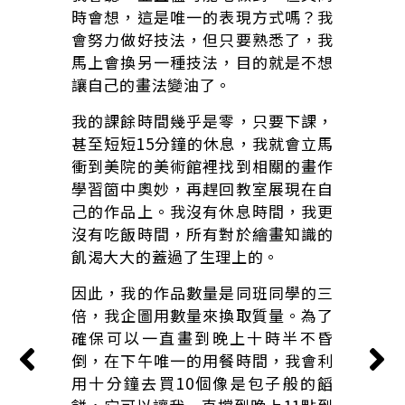
時會想，這是唯一的表現方式嗎？我
會努力做好技法，但只要熟悉了，我
馬上會換另一種技法，目的就是不想
讓自己的畫法變油了。
我的課餘時間幾乎是零，只要下課，
甚至短短15分鐘的休息，我就會立馬
衝到美院的美術館裡找到相關的畫作
學習箇中奧妙，再趕回教室展現在自
己的作品上。我沒有休息時間，我更
沒有吃飯時間，所有對於繪畫知識的
飢渴大大的蓋過了生理上的。
因此，我的作品數量是同班同學的三
倍，我企圖用數量來換取質量。為了
確保可以一直畫到晚上十時半不昏
倒，在下午唯一的用餐時間，我會利
用十分鐘去買10個像是包子般的饀