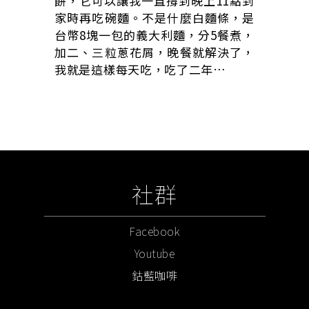
餅，它可以讓我一直撐到晚上11點到
家時再吃碗麵。不是什麼白麵條，是
台幣8塊一包的義大利麵，分5餐煮，
加二、三粒蔥花屑，晚餐就解決了，
我就是這樣每天吃，吃了二年…
社群
Facebook
Youtube
鈷藍咖啡