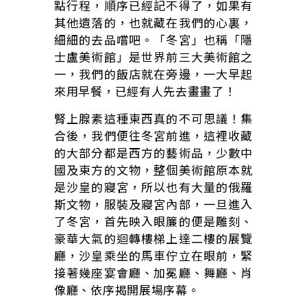
點行程，順序已經記不得了，如果有
其他遺落的，也就藏在我們的心裏，
細細的去品嚐吧。「冬宮」也稱「隱
士盧美術館」是世界前三大美術館之
一，我們的飯店就在旁邊，一大早起
來用早餐，已經有人先去畫畫了！
腎上腺素這種東西真的不可思議！集
合後，我們便往冬宮前進，這裡收藏
的大部分都是西方的藝術品，少數中
國及東方的文物，整個美術館原本就
是沙皇的寢宮，所以也有大量的俄羅
斯文物，服裝及寢宮內部，一旦進入
了冬宮，首先映入眼簾的便是雕刻、
豪華大氣的迴轉樓梯上達二樓的展覽
廳，沙皇乘坐的馬車佇立在眼前，緊
接著幾座宴會廳、加冕廳、舞廳、肖
像廳、依序揭開展場序幕。