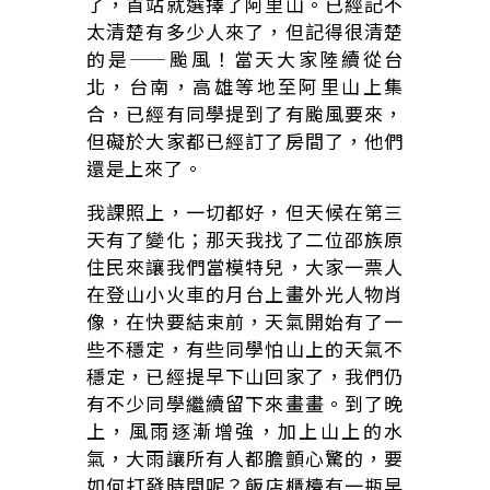
了，首站就選擇了阿里山。已經記不
太清楚有多少人來了，但記得很清楚
的是——颱風！當天大家陸續從台
北，台南，高雄等地至阿里山上集
合，已經有同學提到了有颱風要來，
但礙於大家都已經訂了房間了，他們
還是上來了。
我課照上，一切都好，但天候在第三
天有了變化；那天我找了二位邵族原
住民來讓我們當模特兒，大家一票人
在登山小火車的月台上畫外光人物肖
像，在快要結束前，天氣開始有了一
些不穩定，有些同學怕山上的天氣不
穩定，已經提早下山回家了，我們仍
有不少同學繼續留下來畫畫。到了晚
上，風雨逐漸增強，加上山上的水
氣，大雨讓所有人都膽顫心驚的，要
如何打發時間呢？飯店櫃檯有一瓶早