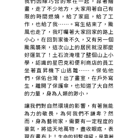
我們因緣巧合的聚在一起，靠著繪
畫，走了不少地方，大家用著自己有
限的時間燃燒，給了家庭，給了工
作，也給了我⋯⋯。寫生結束了，颱
風也走了，我叮囑著大家回家的路上
小心。在回到家後不久，又有另一個
颱風襲來，這次山上的居民就沒那麼
好運氣了！土石流淹埋了整個山上小
學，認識的星巴克和便利商店的員工
坐著直昇機下山逃難⋯⋯。保佑他
們，保佑台灣！出了畫室，在戶外寫
生，離開了保護傘，也知道了大自然
的力量，身為人類的渺小，
讓我們對自然環境的影響，有著無能
為力的敬畏，為何我們不謙卑？然
而，身為藝術家，需要有一定程度的
豪氣，將這天地萬物，盡收眼底，表
現在畫布上！
生命的短暫停留，是靠著